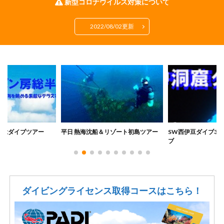
新型コロナウイルス対策について
2022/08/02更新
平日 熱海沈船＆リゾート初島ツアー
SW西伊豆ダイブ3日間 水中洞窟ダイ
リ
ブ
ダイビングライセンス取得コースはこちら！