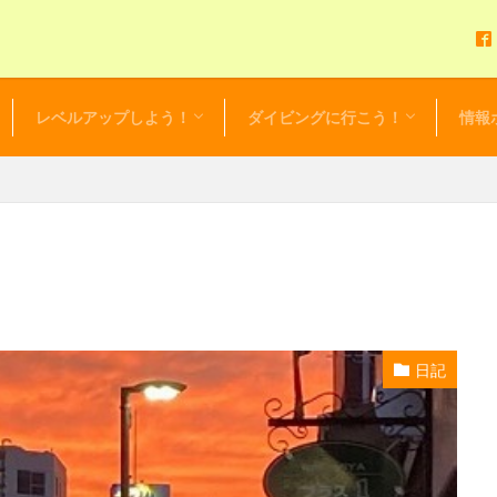
レベルアップしよう！
ダイビングに行こう！
情報
アドバンスドOWダイバーコース
EFR（救急救命法）
レスキューダイバー
スペシャルティーダイバー
マスタースクーバダイバー
プロダイバー
初心者応援！リフレッシュツアー
初心者限定！ビギニングツアー
ダイビングツアーカレンダー
セルフ・バディ・ダイビング
ダイビング・ログ
お得な
セール
NEWS 
毎日更
レンタ
日記