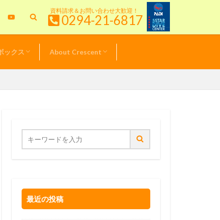
資料請求＆お問い合わせ大歓迎！
0294-21-6817
ボックス
About Crescent
特典情報
＆キャンペーン
& TOPICS
新！クレセント日記
ル器材価格表
スタッフ紹介
サービスポリシー
最近の投稿