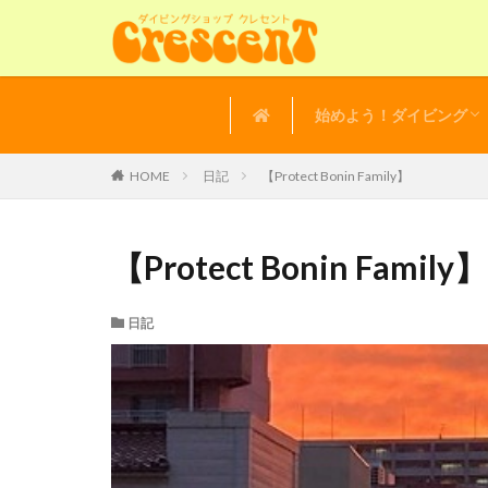
始めよう！ダイビング
講習の流れ
よくある質問
体験ダイビング
HOME
日記
【Protect Bonin Family】
【Protect Bonin Family】
日記