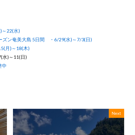
～22(水)
美大島 5日間 ・6/29(水)～7/3(日)
月)～18(木)
)～11(日)
整中
Next