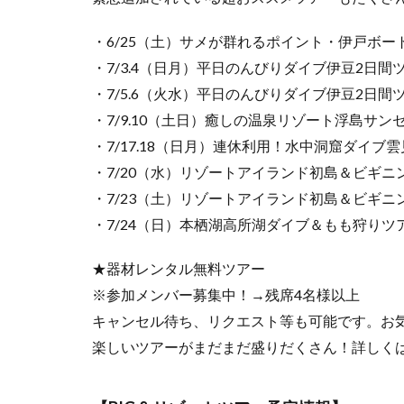
・6/25（土）サメが群れるポイント・伊戸ボー
・7/3.4（日月）平日のんびりダイブ伊豆2日
・7/5.6（火水）平日のんびりダイブ伊豆2日
・7/9.10（土日）癒しの温泉リゾート浮島サン
・7/17.18（日月）連休利用！水中洞窟ダイブ
・7/20（水）リゾートアイランド初島＆ビギニ
・7/23（土）リゾートアイランド初島＆ビギ
・7/24（日）本栖湖高所湖ダイブ＆もも狩り
★器材レンタル無料ツアー
※参加メンバー募集中！→残席4名様以上
キャンセル待ち、リクエスト等も可能です。お
楽しいツアーがまだまだ盛りだくさん！詳しく