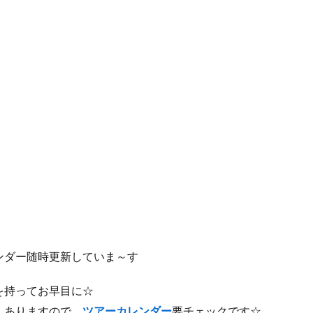
ンダー随時更新していま～す
を持ってお早目に☆
んありますので、
ツアーカレンダー
要チェックです☆