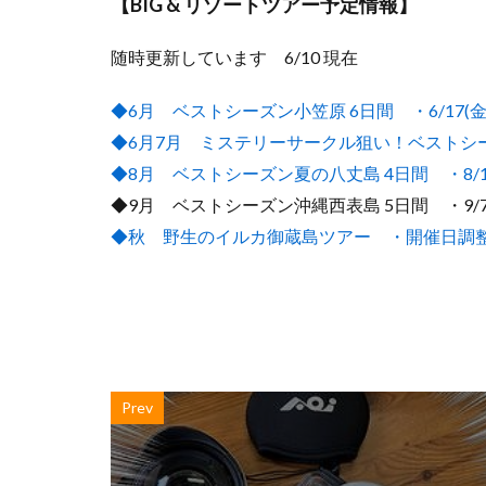
【BIG & リゾートツアー予定情報】
随時更新しています 6/10 現在
◆6月 ベストシーズン小笠原 6日間 ・6/17(金)
◆6月7月 ミステリーサークル狙い！ベストシーズン奄
◆8月 ベストシーズン夏の八丈島 4日間 ・8/15(
◆9月 ベストシーズン沖縄西表島 5日間 ・9/7(水
◆秋 野生のイルカ御蔵島ツアー ・開催日調
Prev