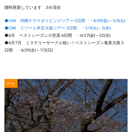
随時更新しています 3/6 現在
◆GW 沖縄ケラマダイビングツアー 5日間 ・4/29(金)～5/3(火)
◆GW リゾート伊豆大島ツアー 3日間 ・5/3(火)～5(木)
◆6月 ベストシーズン小笠原 6日間 ・6/17(金)～22(水)
◆6月7月 ミステリーサークル狙い！ベストシーズン奄美大島 5
日間 ・6/29(水)～7/3(日)
Prev