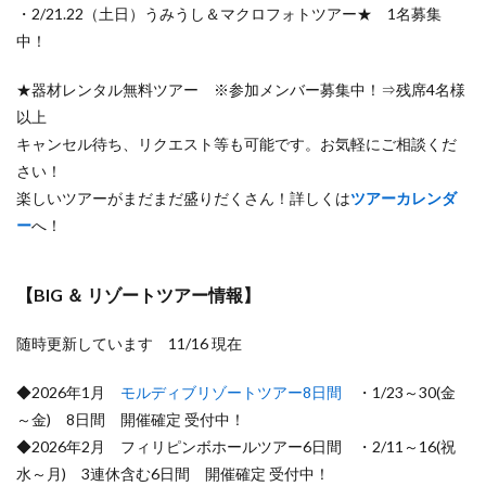
・2/21.22（土日）うみうし＆マクロフォトツアー★ 1名募集
中！
★器材レンタル無料ツアー ※参加メンバー募集中！⇒残席4名様
以上
キャンセル待ち、リクエスト等も可能です。お気軽にご相談くだ
さい！
楽しいツアーがまだまだ盛りだくさん！詳しくは
ツアーカレンダ
ー
へ！
【BIG ＆ リゾートツアー情報】
随時更新しています 11/16 現在
◆2026年1月
モルディブリゾートツアー8日間
・1/23～30(金
～金) 8日間 開催確定 受付中！
◆2026年2月 フィリピンボホールツアー6日間 ・2/11～16(祝
水～月) 3連休含む6日間 開催確定 受付中！