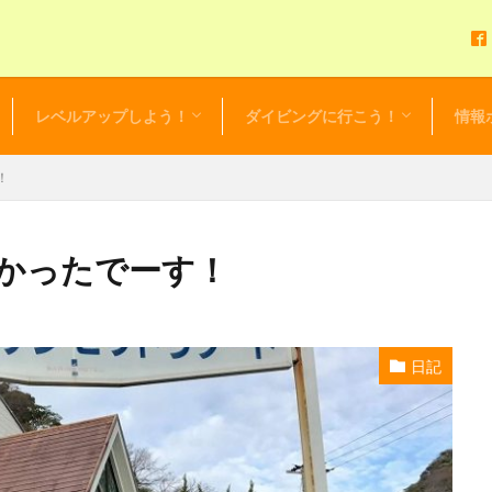
レベルアップしよう！
ダイビングに行こう！
情報
アドバンスドOWダイバーコース
EFR（救急救命法）
レスキューダイバー
スペシャルティーダイバー
マスタースクーバダイバー
プロダイバー
初心者応援！リフレッシュツアー
初心者限定！ビギニングツアー
ダイビングツアーカレンダー
セルフ・バディ・ダイビング
ダイビング・ログ
お得な
セール
NEWS 
毎日更
レンタ
！
かったでーす！
日記