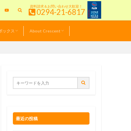
資料請求＆お問い合わせ大歓迎！
0294-21-6817
ボックス
About Crescent
特典情報
＆キャンペーン
& TOPICS
新！クレセント日記
ル器材価格表
スタッフ紹介
サービスポリシー
最近の投稿