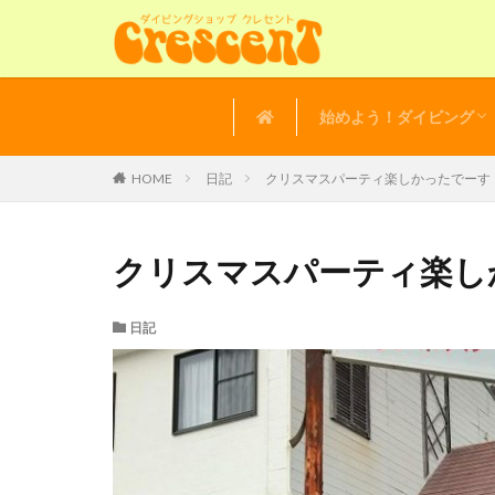
始めよう！ダイビング
講習の流れ
よくある質問
体験ダイビング
HOME
日記
クリスマスパーティ楽しかったでーす
クリスマスパーティ楽し
日記