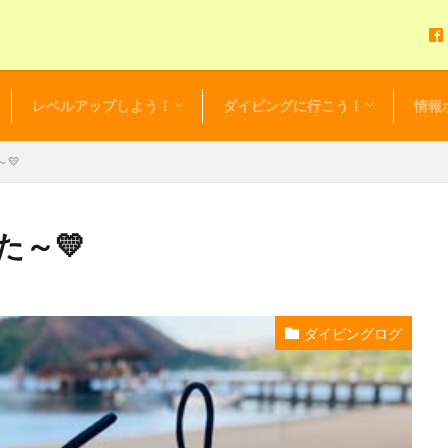
レベルアップしよう！
ダイビングに行こう！
情報
アドバンスドOWダイバーコース
EFR（救急救命法）
レスキューダイバー
スペシャルティーダイバー
マスタースクーバダイバー
プロダイバー
初心者応援！リフレッシュツアー
初心者限定！ビギニングツアー
ダイビングツアーカレンダー
セルフ・バディ・ダイビング
ダイビング・ログ
お得な
セール
NEWS 
毎日更
レンタ
💛
～💛
ダイビングログ