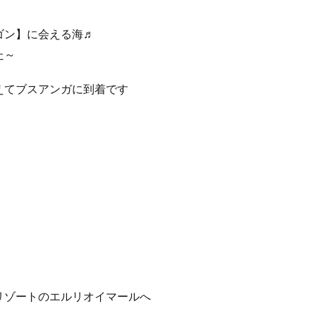
ゴン】に会える海♬
た～
えてブスアンガに到着です
リゾートのエルリオイマールへ