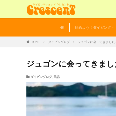
始めよう！ダイビング
講習の流れ
よくある質問
体験ダイビング
HOME
ダイビングログ
ジュゴンに会ってきました～
ジュゴンに会ってきました
ダイビングログ
,
日記