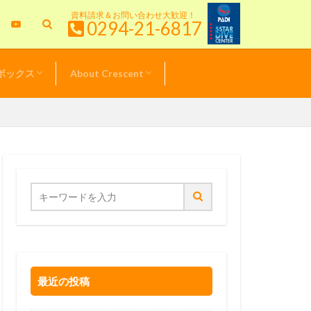
資料請求＆お問い合わせ大歓迎！
0294-21-6817
ボックス
About Crescent
特典情報
＆キャンペーン
& TOPICS
新！クレセント日記
ル器材価格表
スタッフ紹介
サービスポリシー
最近の投稿