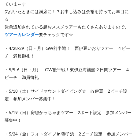
ていま～す
気付いたときには満席に！？お申し込みは余裕を持ってお早目に
☆
緊急追加されている超おススメツアーもたくさんありますので、
ツアーカレンダー
要チェックです☆
・4/28-29（日・月）GW前半戦！ 西伊豆いおりツアー ４ビー
チ 満員御礼！
・5/5-6（日・月） GW後半戦！東伊豆海族船２日間ツアー ４
ビーチ 満員御礼！
・5/18（土）サイドマウントダイビング☆ in 伊豆 2ビーチ設
定 参加メンバー募集中！
・5/19（日）房総かっちゃまツアー 2ボート設定 参加メンバー
募集中！
・5/24（金）フォトダイブ in 獅子浜 2ビーチ設定 参加メンバー