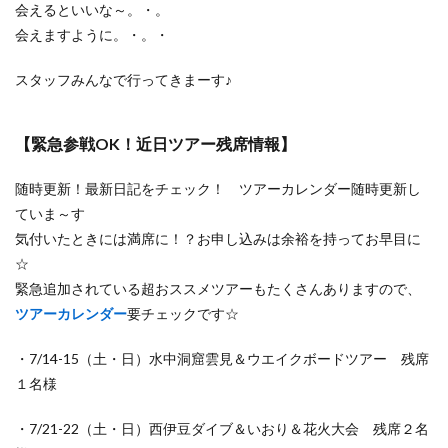
会えるといいな～。・。
会えますように。・。・
スタッフみんなで行ってきまーす♪
【緊急参戦OK！近日ツアー残席情報】
随時更新！最新日記をチェック！ ツアーカレンダー随時更新し
ていま～す
気付いたときには満席に！？お申し込みは余裕を持ってお早目に
☆
緊急追加されている超おススメツアーもたくさんありますので、
ツアーカレンダー
要チェックです☆
・7/14-15（土・日）水中洞窟雲見＆ウエイクボードツアー 残席
１名様
・7/21-22（土・日）西伊豆ダイブ＆いおり＆花火大会 残席２名