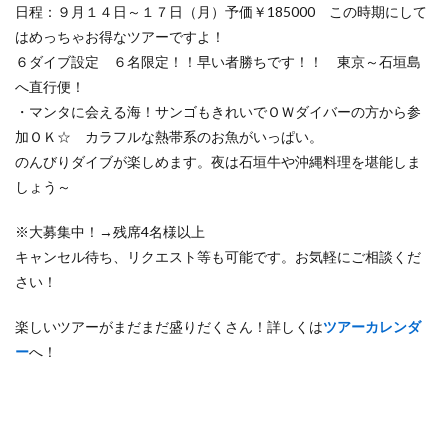
日程：９月１４日～１７日（月）予価￥185000 この時期にして
はめっちゃお得なツアーですよ！
６ダイブ設定 ６名限定！！早い者勝ちです！！ 東京～石垣島
へ直行便！
・マンタに会える海！サンゴもきれいでＯＷダイバーの方から参
加ＯＫ☆ カラフルな熱帯系のお魚がいっぱい。
のんびりダイブが楽しめます。夜は石垣牛や沖縄料理を堪能しま
しょう～
※大募集中！→残席4名様以上
キャンセル待ち、リクエスト等も可能です。お気軽にご相談くだ
さい！
楽しいツアーがまだまだ盛りだくさん！詳しくは
ツアーカレンダ
ー
へ！