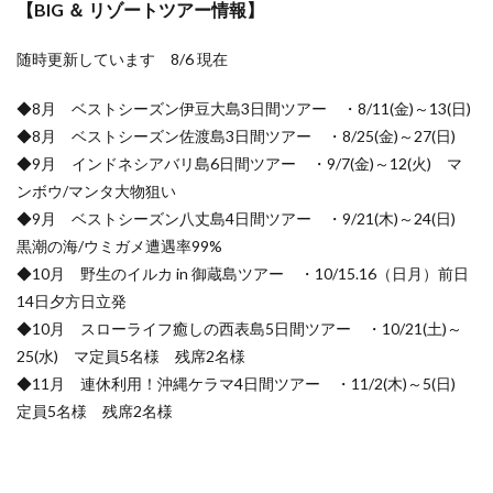
【BIG ＆ リゾートツアー情報】
随時更新しています 8/6 現在
◆8月 ベストシーズン伊豆大島3日間ツアー ・8/11(金)～13(日)
◆8月 ベストシーズン佐渡島3日間ツアー ・8/25(金)～27(日)
◆9月 インドネシアバリ島6日間ツアー ・9/7(金)～12(火) マ
ンボウ/マンタ大物狙い
◆9月 ベストシーズン八丈島4日間ツアー ・9/21(木)～24(日)
黒潮の海/ウミガメ遭遇率99%
◆10月 野生のイルカ in 御蔵島ツアー ・10/15.16（日月）前日
14日夕方日立発
◆10月 スローライフ癒しの西表島5日間ツアー ・10/21(土)～
25(水) マ定員5名様 残席2名様
◆11月 連休利用！沖縄ケラマ4日間ツアー ・11/2(木)～5(日)
定員5名様 残席2名様