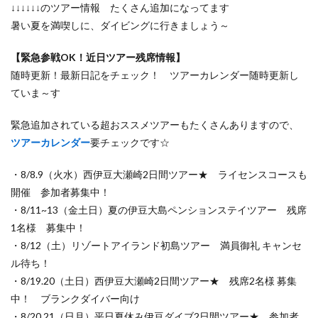
↓↓↓↓↓↓のツアー情報 たくさん追加になってます
暑い夏を満喫しに、ダイビングに行きましょう～
【緊急参戦OK！近日ツアー残席情報】
随時更新！最新日記をチェック！ ツアーカレンダー随時更新し
ていま～す
緊急追加されている超おススメツアーもたくさんありますので、
ツアーカレンダー
要チェックです☆
・8/8.9（火水）西伊豆大瀬崎2日間ツアー★ ライセンスコースも
開催 参加者募集中！
・8/11~13（金土日）夏の伊豆大島ペンションステイツアー 残席
1名様 募集中！
・8/12（土）リゾートアイランド初島ツアー 満員御礼 キャンセ
ル待ち！
・8/19.20（土日）西伊豆大瀬崎2日間ツアー★ 残席2名様 募集
中！ ブランクダイバー向け
・8/20.21（日月）平日夏休み伊豆ダイブ2日間ツアー★ 参加者