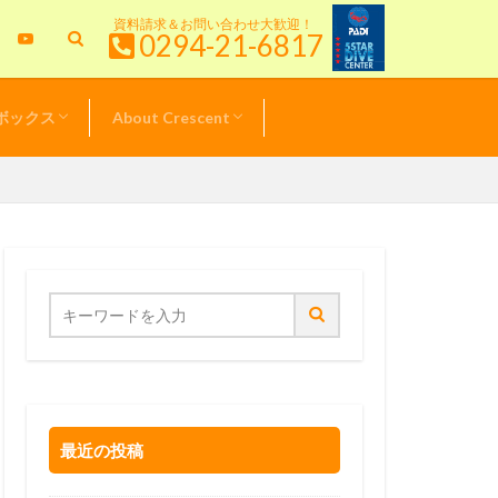
資料請求＆お問い合わせ大歓迎！
0294-21-6817
ボックス
About Crescent
特典情報
＆キャンペーン
& TOPICS
新！クレセント日記
ル器材価格表
スタッフ紹介
サービスポリシー
最近の投稿