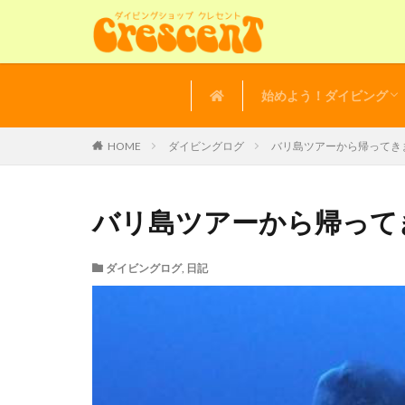
始めよう！ダイビング
講習の流れ
よくある質問
体験ダイビング
HOME
ダイビングログ
バリ島ツアーから帰ってき
バリ島ツアーから帰って
ダイビングログ
,
日記