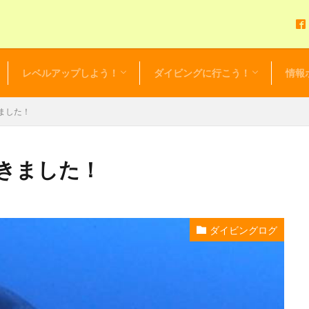
レベルアップしよう！
ダイビングに行こう！
情報
アドバンスドOWダイバーコース
EFR（救急救命法）
レスキューダイバー
スペシャルティーダイバー
マスタースクーバダイバー
プロダイバー
初心者応援！リフレッシュツアー
初心者限定！ビギニングツアー
ダイビングツアーカレンダー
セルフ・バディ・ダイビング
ダイビング・ログ
お得な
セール
NEWS 
毎日更
レンタ
ました！
きました！
ダイビングログ