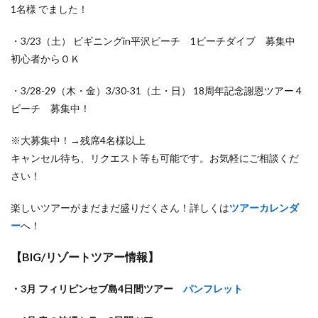
1名様 でました！
・3/23（土） ビギニングin平沢ビーチ 1ビーチダイブ 募集中
初心者からＯＫ
・3/28-29（木・金）3/30-31（土・日） 18周年記念謝恩ツアー 4
ビーチ 募集中！
※大募集中！→残席4名様以上
キャンセル待ち、リクエスト等も可能です。お気軽にご相談くだ
さい！
楽しいツアーがまだまだ盛りだくさん！詳しくは
ツアーカレンダ
ー
へ！
【BIG/リゾートツアー情報】
・3月 フィリピンセブ島4日間ツアー
パンフレット