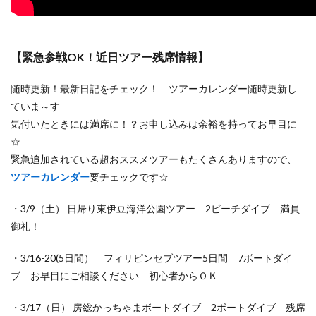
【緊急参戦OK！近日ツアー残席情報】
随時更新！最新日記をチェック！ ツアーカレンダー随時更新し
ていま～す
気付いたときには満席に！？お申し込みは余裕を持ってお早目に
☆
緊急追加されている超おススメツアーもたくさんありますので、
ツアーカレンダー
要チェックです☆
・3/9（土） 日帰り東伊豆海洋公園ツアー 2ビーチダイブ 満員
御礼！
・3/16-20(5日間） フィリピンセブツアー5日間 7ボートダイ
ブ お早目にご相談ください 初心者からＯＫ
・3/17（日） 房総かっちゃまボートダイブ 2ボートダイブ 残席