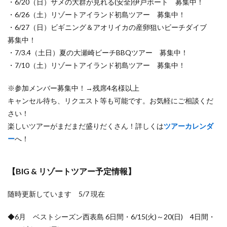
・6/20（日）サメの大群が見れる(安全)伊戸ボート 募集中！
・6/26（土）リゾートアイランド初島ツアー 募集中！
・6/27（日）ビギニング＆アオリイカの産卵狙いビーチダイブ
募集中！
・7/3.4（土日）夏の大瀬崎ビーチBBQツアー 募集中！
・7/10（土）リゾートアイランド初島ツアー 募集中！
※参加メンバー募集中！→残席4名様以上
キャンセル待ち、リクエスト等も可能です。お気軽にご相談くだ
さい！
楽しいツアーがまだまだ盛りだくさん！詳しくは
ツアーカレンダ
ー
へ！
【BIG & リゾートツアー予定情報】
随時更新しています 5/7 現在
◆6月 ベストシーズン西表島 6日間・6/15(火)～20(日) 4日間・