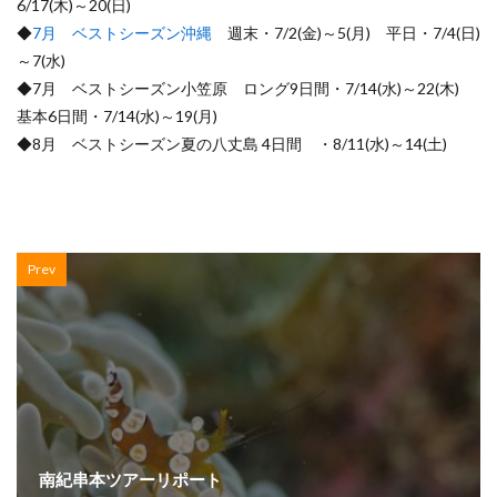
6/17(木)～20(日)
◆
7月 ベストシーズン沖縄
週末・7/2(金)～5(月) 平日・7/4(日)
～7(水)
◆7月 ベストシーズン小笠原 ロング9日間・7/14(水)～22(木)
基本6日間・7/14(水)～19(月)
◆8月 ベストシーズン夏の八丈島 4日間 ・8/11(水)～14(土)
Prev
南紀串本ツアーリポート