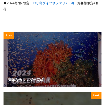
◆2024冬/春 限定！
バリ島ダイブサファリ7日間
お客様限定4名
様
Prev
素敵なカレンダー完成！！
Next