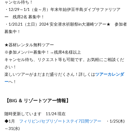
ャンセル待ち！
・12/29～1/1（金～月）年末年始伊豆半島ダイブサファリツア
ー 残席2名 募集中！
・1/20.21（土日）2024 安全潜水祈願祭in大瀬崎ツアー★ 参加者
募集中！
★器材レンタル無料ツアー
※参加メンバー募集中！→残席4名様以上
キャンセル待ち、リクエスト等も可能です。お気軽にご相談くだ
さい！
楽しいツアーがまだまだ盛りだくさん！詳しくは
ツアーカレンダ
ー
へ！
【BIG ＆ リゾートツアー情報】
随時更新しています 11/24 現在
◆1月
フィリピン/セブリゾートステイ7日間ツアー
・1/25(木)
～31(水)