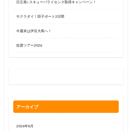
日立発♪ スキューバライセンス取得キャンペーン！
サクラダイ！田子ボート2日間
今週末は伊豆大島へ！
佐渡ツアー2026
お問い合わせはお気軽に
0120-263-205
アーカイブ
2026年8月