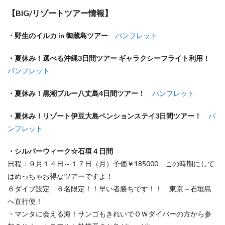
【BIG/リゾートツアー情報】
・野生のイルカ in 御蔵島ツアー
パンフレット
・夏休み！選べる沖縄3日間ツアー ギャラクシーフライト利用！
パンフレット
・夏休み！黒潮ブルー八丈島4日間ツアー！
パンフレット
・夏休み！リゾート伊豆大島ペンションステイ3日間ツアー！
パ
ンフレット
・シルバーウィーク☆石垣４日間
日程：９月１４日～１７日（月）予価￥185000 この時期にして
はめっちゃお得なツアーですよ！
６ダイブ設定 ６名限定！！早い者勝ちです！！ 東京～石垣島
へ直行便！
・マンタに会える海！サンゴもきれいでＯＷダイバーの方から参