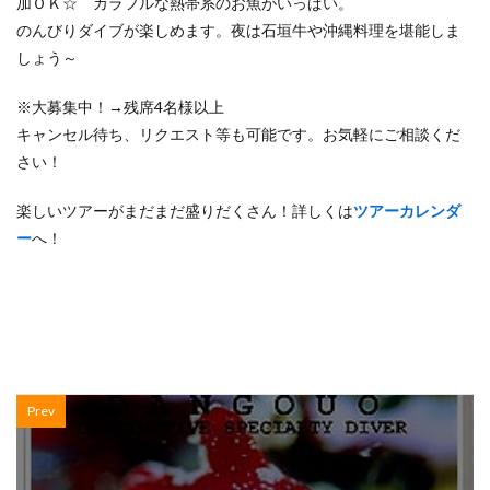
加ＯＫ☆ カラフルな熱帯系のお魚がいっぱい。
のんびりダイブが楽しめます。夜は石垣牛や沖縄料理を堪能しま
しょう～
※大募集中！→残席4名様以上
キャンセル待ち、リクエスト等も可能です。お気軽にご相談くだ
さい！
楽しいツアーがまだまだ盛りだくさん！詳しくは
ツアーカレンダ
ー
へ！
Prev