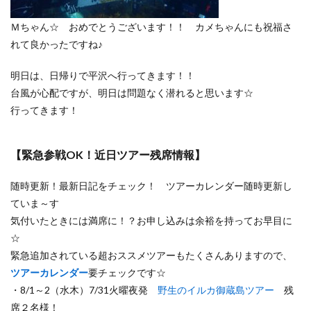
Ｍちゃん☆ おめでとうございます！！ カメちゃんにも祝福さ
れて良かったですね♪
明日は、日帰りで平沢へ行ってきます！！
台風が心配ですが、明日は問題なく潜れると思います☆
行ってきます！
【緊急参戦OK！近日ツアー残席情報】
随時更新！最新日記をチェック！ ツアーカレンダー随時更新し
ていま～す
気付いたときには満席に！？お申し込みは余裕を持ってお早目に
☆
緊急追加されている超おススメツアーもたくさんありますので、
ツアーカレンダー
要チェックです☆
・8/1～2（水木）7/31火曜夜発
野生のイルカ御蔵島ツアー
残
席２名様！