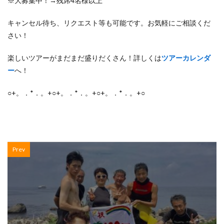
※大募集中！→残席4名様以上
キャンセル待ち、リクエスト等も可能です。お気軽にご相談くだ
さい！
楽しいツアーがまだまだ盛りだくさん！詳しくは
ツアーカレンダ
ー
へ！
○+。．*．。+○+。．*．。+○+。．*．。+○
Prev