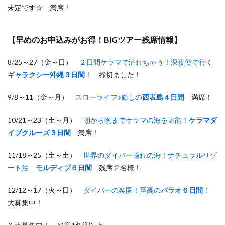
未定です☆ 満席！
【早めのお申込みがお得！BIGツアー残席情報】
8/25～27（金～日）
２日間ケラマで潜れちゃう！深夜便で行く
ギャラクシー沖縄３日間
！
締切ました！
9/8～11（金～月）
スローライフ♪癒しの
西表島４日間
満席！
10/21～23（土～月）
朝から晩までケラマの海を堪能！
ケラマダ
イブクルーズ３日間
満席！
11/18～25（土～土）
世界のダイバー憧れの海！ナチュラルリゾ
ート泊
モルディブ６日間
残席２名様！
12/12～17（火～日）
ダイバーの楽園！至高の
パラオ６日間
！
大募集中！