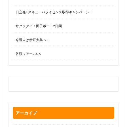
日立発♪ スキューバライセンス取得キャンペーン！
サクラダイ！田子ボート2日間
今週末は伊豆大島へ！
佐渡ツアー2026
お問い合わせはお気軽に
0120-263-205
アーカイブ