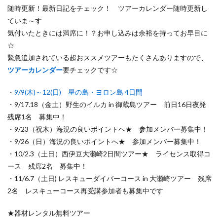
随時更新！最新日記をチェック！ ツアーカレンダー随時更新し
ていま～す
気付いたときには満席に！？お申し込みは余裕を持ってお早目に
☆
緊急追加されている超おススメツアーもたくさんありますので、
ツアーカレンダー
要チェックです☆
・
9/9(木)～12(日) 星の島・ヨロン島 4日間
・9/17.18（金土）野生のイルカ in 御蔵島ツアー 前日16日夜発
残席1名 募集中！
・9/23（祝木）海況の良いポイントへ★ 参加メンバー募集中！
・9/26（日）海況の良いポイントへ★ 参加メンバー募集中！
・10/2.3（土日）西伊豆大瀬崎2日間ツアー★ ライセンス取得コ
ース 残席2名 募集中！
・11/6.7（土日) レスキューダイバーコース in 大瀬崎ツアー 残席
2名 レスキューコース再受講参加者も募集中です
★器材レンタル無料ツアー