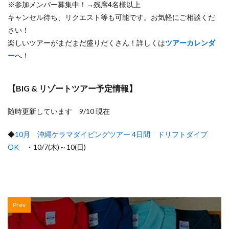
※参加メンバー募集中！→残席4名様以上
キャンセル待ち、リクエスト等も可能です。お気軽にご相談くだ
さい！
楽しいツアーがまだまだ盛りだくさん！詳しくは
ツアーカレンダ
ー
へ！
【BIG & リゾートツアー予定情報】
随時更新しています 9/10 現在
◆
10月 沖縄ケラマダイビングツアー 4日間 ドリフトダイブ
OK
・10/7(木)～10(日)
Prev