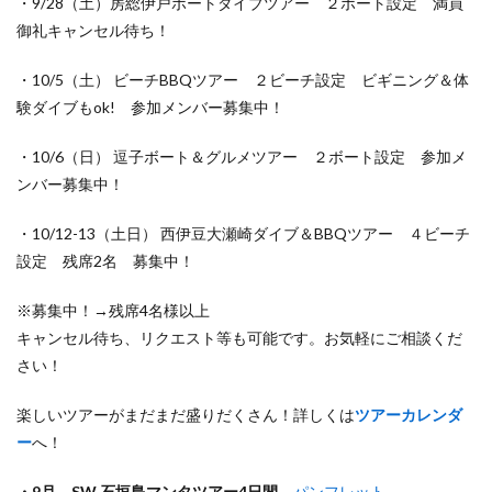
・9/28（土）房総伊戸ボートダイブツアー ２ボート設定 満員
御礼キャンセル待ち！
・10/5（土） ビーチBBQツアー ２ビーチ設定 ビギニング＆体
験ダイブもok! 参加メンバー募集中！
・10/6（日） 逗子ボート＆グルメツアー ２ボート設定 参加メ
ンバー募集中！
・10/12-13（土日） 西伊豆大瀬崎ダイブ＆BBQツアー ４ビーチ
設定 残席2名 募集中！
※募集中！→残席4名様以上
キャンセル待ち、リクエスト等も可能です。お気軽にご相談くだ
さい！
楽しいツアーがまだまだ盛りだくさん！詳しくは
ツアーカレンダ
ー
へ！
・9月 SW 石垣島マンタツアー4日間
パンフレット