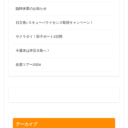
臨時休業のお知らせ
日立発♪ スキューバライセンス取得キャンペーン！
サクラダイ！田子ボート2日間
今週末は伊豆大島へ！
佐渡ツアー2026
お問い合わせはお気軽に
0120-263-205
アーカイブ