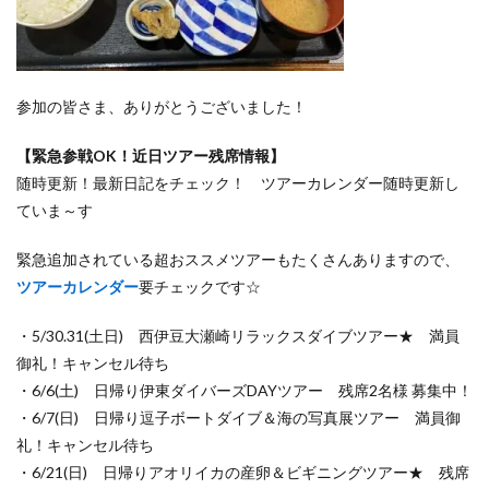
参加の皆さま、ありがとうございました！
【緊急参戦OK！近日ツアー残席情報】
随時更新！最新日記をチェック！ ツアーカレンダー随時更新し
ていま～す
緊急追加されている超おススメツアーもたくさんありますので、
ツアーカレンダー
要チェックです☆
・5/30.31(土日) 西伊豆大瀬崎リラックスダイブツアー★ 満員
御礼！キャンセル待ち
・6/6(土) 日帰り伊東ダイバーズDAYツアー 残席2名様 募集中！
・6/7(日) 日帰り逗子ボートダイブ＆海の写真展ツアー 満員御
礼！キャンセル待ち
・6/21(日) 日帰りアオリイカの産卵＆ビギニングツアー★ 残席