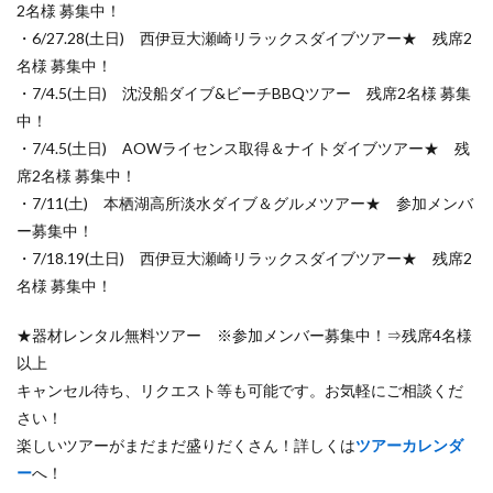
2名様 募集中！
・6/27.28(土日) 西伊豆大瀬崎リラックスダイブツアー★ 残席2
名様 募集中！
・7/4.5(土日) 沈没船ダイブ&ビーチBBQツアー 残席2名様 募集
中！
・7/4.5(土日) AOWライセンス取得＆ナイトダイブツアー★ 残
席2名様 募集中！
・7/11(土) 本栖湖高所淡水ダイブ＆グルメツアー★ 参加メンバ
ー募集中！
・7/18.19(土日) 西伊豆大瀬崎リラックスダイブツアー★ 残席2
名様 募集中！
★器材レンタル無料ツアー ※参加メンバー募集中！⇒残席4名様
以上
キャンセル待ち、リクエスト等も可能です。お気軽にご相談くだ
さい！
楽しいツアーがまだまだ盛りだくさん！詳しくは
ツアーカレンダ
ー
へ！