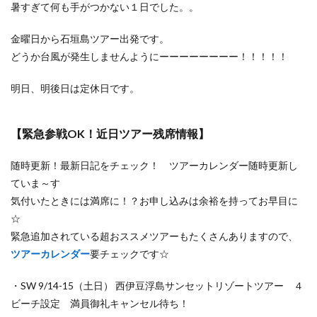
暑すぎて何も手がつかない１日でした。。
金曜日から石垣島ツアー出発です。
どうか台風が発生しませんようにーーーーーーーー！！！！！
明日、明後日は定休日です。
【緊急参戦OK！近日ツアー残席情報】
随時更新！最新日記をチェック！ ツアーカレンダー随時更新し
ていま～す
気付いたときには満席に！？お申し込みは余裕を持ってお早目に
☆
緊急追加されている超おススメツアーもたくさんありますので、
ツアーカレンダー
要チェックです☆
・SW 9/14-15（土日） 西伊豆浮島サンセットリゾートツアー ４
ビーチ設定 満員御礼キャンセル待ち！