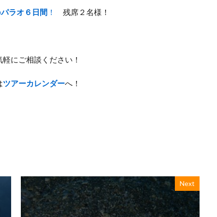
の
パラオ６日間
！
残席２名様！
気軽にご相談ください！
は
ツアーカレンダー
へ！
Next