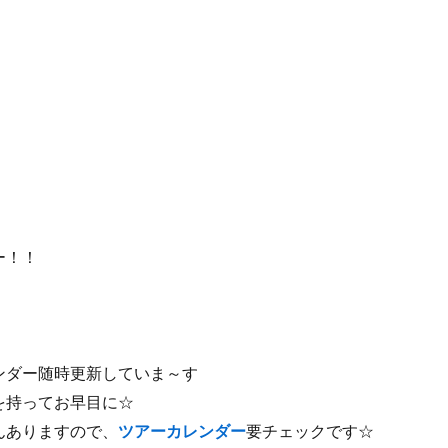
ー！！
ンダー随時更新していま～す
を持ってお早目に☆
んありますので、
ツアーカレンダー
要チェックです☆