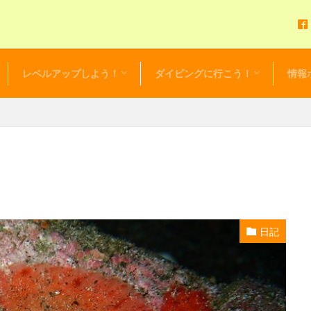
レベルアップしよう！
ダイビングに行こう！
情報
アドバンスドOWダイバーコース
EFR（救急救命法）
レスキューダイバー
スペシャルティーダイバー
マスタースクーバダイバー
プロダイバー
初心者応援！リフレッシュツアー
初心者限定！ビギニングツアー
ダイビングツアーカレンダー
セルフ・バディ・ダイビング
ダイビング・ログ
お得な
セール
NEWS 
毎日更
レンタ
日記