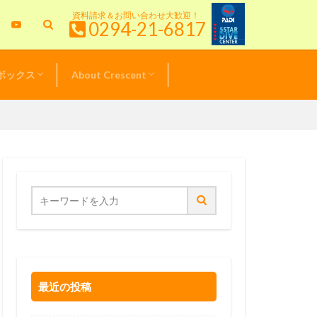
資料請求＆お問い合わせ大歓迎！
0294-21-6817
ボックス
About Crescent
特典情報
＆キャンペーン
& TOPICS
新！クレセント日記
ル器材価格表
スタッフ紹介
サービスポリシー
最近の投稿