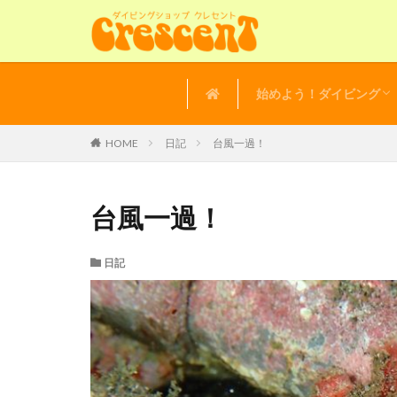
始めよう！ダイビング
講習の流れ
よくある質問
体験ダイビング
HOME
日記
台風一過！
台風一過！
日記