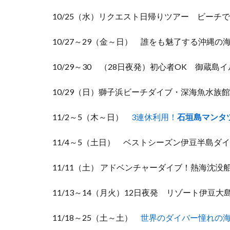
10/25（水）リクエスト日帰りツアー ビーチ
10/27～29（金～日） 誰をも魅了する沖縄
10/29～30 （28日夜発）初心者OK 御蔵
10/29（日）獅子浜ビーチダイブ・深海魚水族
11/2～5（木～日）
3連休利用！
石垣島マンタ
11/4～5（土日） ベストシーズン伊豆半島
11/11（土） アドベンチャーダイブ！熱海沈
11/13～14（月火）12日夜発 リゾート伊豆
11/18～25（土～土）
世界のダイバー憧れの