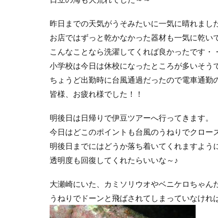
昨日までの天気がうそみたいに一気に晴れまし
お店ではずっと乾かなかった器材も一気に乾い
こんなことなら洗濯してくれば良かったです・
小学校は今日は休校になったところが多いそう
ちょうど出勤時に台風通過だったので電車通勤
皆様、お疲れ様でした！！
明後日は日帰りで伊豆ツアーへ行ってきます。
今日はどこのポイントも台風のうねりでクロー
明後日までにはどうか落ち着いてくれますよう
透明度も回復してくれたらいいな～♪
大瀬崎にいた、カミソリウオやベニケロちゃん
うねりでドーンと飛ばされてしまっていなけれ