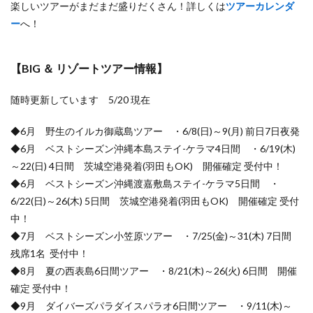
楽しいツアーがまだまだ盛りだくさん！詳しくは
ツアーカレンダ
ー
へ！
【BIG ＆ リゾートツアー情報】
随時更新しています 5/20 現在
◆6月 野生のイルカ御蔵島ツアー ・6/8(日)～9(月) 前日7日夜発
◆6月 ベストシーズン沖縄本島ステイ-ケラマ4日間 ・6/19(木)
～22(日) 4日間 茨城空港発着(羽田もOK) 開催確定 受付中！
◆6月 ベストシーズン沖縄渡嘉敷島ステイ-ケラマ5日間 ・
6/22(日)～26(木) 5日間 茨城空港発着(羽田もOK) 開催確定 受付
中！
◆7月 ベストシーズン小笠原ツアー ・7/25(金)～31(木) 7日間
残席1名 受付中！
◆8月 夏の西表島6日間ツアー ・8/21(木)～26(火) 6日間 開催
確定 受付中！
◆9月 ダイバーズパラダイスパラオ6日間ツアー ・9/11(木)～