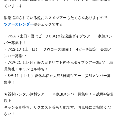
ていま～す
緊急追加されている超おススメツアーもたくさんありますので、
ツアーカレンダー
要チェックです☆
・7/5.6（土日）夏はビーチBBQ＆沈没船ダイブツアー 参加メン
バー募集中！
・7/12-13（土・日） ＯＷコース開催！ 4ビーチ設定 参加メ
ンバー募集中！
・7/19-21（土-月）海の日ドリフト神子元ダイブツアー3日間 満
員御礼！キャンセル待ち！
・8/9-11（土-月）夏休み伊豆大島3日間ツアー 参加メンバー募
集中！
★器材レンタル無料ツアー ※参加メンバー募集中！→残席4名様
以上
キャンセル待ち、リクエスト等も可能です。お気軽にご相談くだ
さい！