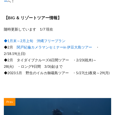
ー
へ！
【BIG ＆ リゾートツアー情報】
随時更新しています 1/7 現在
◆1月末～2月上旬 沖縄フリープラン
◆2月
関戸紀倫カメラマンセミナーin 伊豆大島ツアー
・
2/18.19(土日)
◆2月 タイダイブクルーズ6日間ツアー ・2/23(祝木)～
28(火) ・ロング9日間 3/3(金)まで
◆2023.5月 野生のイルカ御蔵島ツアー ・5/27(土)夜発～29(月)
Prev