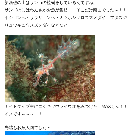
新漁礁の上はサンゴの植樹をしているんですね。
サンゴのにはわんさかお魚が集結！！そこだけ南国でした～！！
ホシゴンべ・サラサゴンべ・ミツボシクロスズメダイ・フタスジ
リュウキュウスズメダイなどなど！
ナイトダイブ中にニシキフウライウオをみつけた、MAXくん！ナ
イスです～～～！！
先端もお魚天国でした～