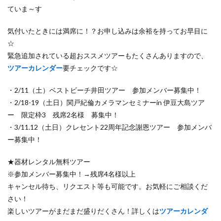
ていま～す
気付いたときには満席に！？お申し込みは余裕を持ってお早目に
☆
緊急追加されている超おススメツアーもたくさんありますので、
ツアーカレンダー
要チェックです☆
・2/11（土）ベストビーチ井田ツアー 参加メンバー募集中！
・2/18-19（土日）関戸紀倫カメラマンセミナーin 伊豆大島ツア
ー 限定枠3 残席2名様 募集中！
・3/11.12（土日）クレセント22周年記念謝恩ツアー 参加メンバ
ー募集中！
★器材レンタル無料ツアー
※参加メンバー募集中！→残席4名様以上
キャンセル待ち、リクエスト等も可能です。お気軽にご相談くだ
さい！
楽しいツアーがまだまだ盛りだくさん！詳しくは
ツアーカレンダ