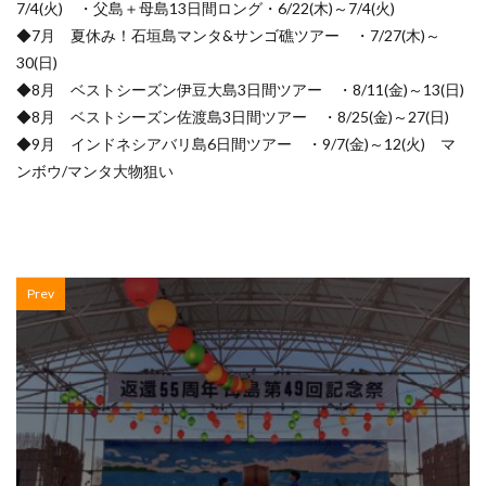
7/4(火) ・父島＋母島13日間ロング・6/22(木)～7/4(火)
◆7月 夏休み！石垣島マンタ&サンゴ礁ツアー ・7/27(木)～
30(日)
◆8月 ベストシーズン伊豆大島3日間ツアー ・8/11(金)～13(日)
◆8月 ベストシーズン佐渡島3日間ツアー ・8/25(金)～27(日)
◆9月 インドネシアバリ島6日間ツアー ・9/7(金)～12(火) マ
ンボウ/マンタ大物狙い
Prev