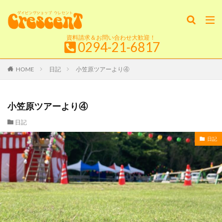
資料請求＆お問い合わせ大歓迎！
0294-21-6817
HOME
日記
小笠原ツアーより④
小笠原ツアーより④
日記
日記