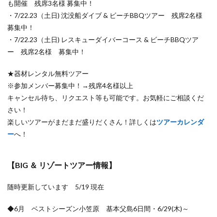
も開催 残席3名様 募集中！
・7/22.23（土日) 沈没船ダイブ & ビーチBBQツアー 残席2名様
募集中！
・7/22.23（土日) レスキューダイバーコース & ビーチBBQツア
ー 残席2名様 募集中！
★器材レンタル無料ツアー
※参加メンバー募集中！→残席4名様以上
キャンセル待ち、リクエスト等も可能です。お気軽にご相談くだ
さい！
楽しいツアーがまだまだ盛りだくさん！詳しくは
ツアーカレンダ
ー
へ！
【BIG ＆ リゾートツアー情報】
随時更新しています 5/19 現在
◆6月 ベストシーズン小笠原 基本父島6日間・6/29(木)～