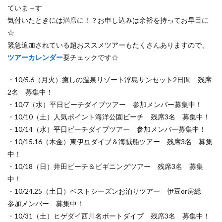
ていま～す
気付いたときには満席に！？お申し込みは余裕を持ってお早目に
☆
緊急追加されている超おススメツアーもたくさんありますので、
ツアーカレンダー
要チェックです☆
・10/5.6（月火）癒しの温泉リゾート浮島サンセット2日間 残席
2名 募集中！
・10/7（水）平日ビーチダイブツアー 参加メンバー募集中！
・10/10（土）人気ポイント海洋公園ビーチ 残席3名 募集中！
・10/14（水）平日ビーチダイブツアー 参加メンバー募集中！
・10/15.16（木金）東伊豆ダイブ＆海賊船ツアー 残席3名 募集
中！
・10/18（日）井田ビーチ＆ビギニングツアー 残席3名 募集
中！
・10/24.25（土日）ベストシーズンお泊りツアー 伊豆or房総
参加メンバー 募集中！
・10/31（土）ヒゲダイ西川名ボートダイブ 残席3名 募集中！