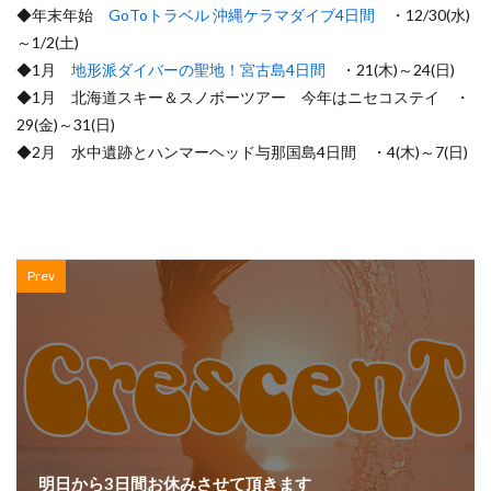
◆年末年始
GoToトラベル 沖縄ケラマダイブ4日間
・12/30(水)
～1/2(土)
◆1月
地形派ダイバーの聖地！宮古島4日間
・21(木)～24(日)
◆1月 北海道スキー＆スノボーツアー 今年はニセコステイ ・
29(金)～31(日)
◆2月 水中遺跡とハンマーヘッド与那国島4日間 ・4(木)～7(日)
Prev
明日から3日間お休みさせて頂きます