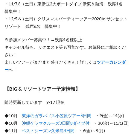
・11/7.8（土日）東伊豆2大ボートダイブ 伊東＆熱海 残席1名
募集中！
・12/5.6（土日）クリスマスパーティーツアー2020 in サンセット
リゾート 残席6名 募集中！
※参加メンバー募集中！→残席4名様以上
キャンセル待ち、リクエスト等も可能です。お気軽にご相談くだ
さい！
楽しいツアーがまだまだ盛りだくさん！詳しくは
ツアーカレンダ
ー
へ！
【BIG & リゾートツアー予定情報】
随時更新しています 9/17 現在
◆10月
東洋のガラパゴス小笠原ツアー6日間
・9(金)～14(水)
◆10月
沖縄ケラマクルーズ3日間8ダイブ付
・30(金)～11/1(日)
◆11月
ベストシーズン久米島4日間
・6(金)～9(月)