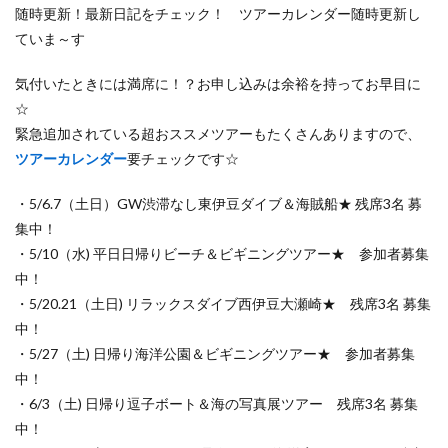
随時更新！最新日記をチェック！ ツアーカレンダー随時更新し
ていま～す
気付いたときには満席に！？お申し込みは余裕を持ってお早目に
☆
緊急追加されている超おススメツアーもたくさんありますので、
ツアーカレンダー
要チェックです☆
・5/6.7（土日）GW渋滞なし東伊豆ダイブ＆海賊船★ 残席3名 募
集中！
・5/10（水) 平日日帰りビーチ＆ビギニングツアー★ 参加者募集
中！
・5/20.21（土日) リラックスダイブ西伊豆大瀬崎★ 残席3名 募集
中！
・5/27（土) 日帰り海洋公園＆ビギニングツアー★ 参加者募集
中！
・6/3（土) 日帰り逗子ボート＆海の写真展ツアー 残席3名 募集
中！