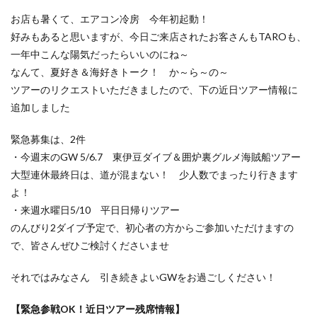
お店も暑くて、エアコン冷房 今年初起動！
好みもあると思いますが、今日ご来店されたお客さんもTAROも、
一年中こんな陽気だったらいいのにね～
なんて、夏好き＆海好きトーク！ か～ら～の～
ツアーのリクエストいただきましたので、下の近日ツアー情報に
追加しました
緊急募集は、2件
・今週末のGW 5/6.7 東伊豆ダイブ＆囲炉裏グルメ海賊船ツアー
大型連休最終日は、道が混まない！ 少人数でまったり行きます
よ！
・来週水曜日5/10 平日日帰りツアー
のんびり2ダイブ予定で、初心者の方からご参加いただけますの
で、皆さんぜひご検討くださいませ
それではみなさん 引き続きよいGWをお過ごしください！
【緊急参戦OK！近日ツアー残席情報】