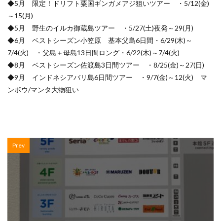
◆5月 限定！ドリフト粟国ギンガメアジ狙いツアー ・5/12(金)
～15(月)
◆5月 野生のイルカ御蔵島ツアー ・5/27(土)夜発～29(月)
◆6月 ベストシーズン小笠原 基本父島6日間・6/29(木)～
7/4(火) ・父島＋母島13日間ロング・6/22(木)～7/4(火)
◆8月 ベストシーズン佐渡島3日間ツアー ・8/25(金)～27(日)
◆9月 インドネシアバリ島6日間ツアー ・9/7(金)～12(火) マ
ンボウ/マンタ大物狙い
Prev