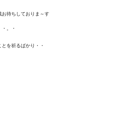
戦お待ちしておりま～す
。・。・
ことを祈るばかり・・