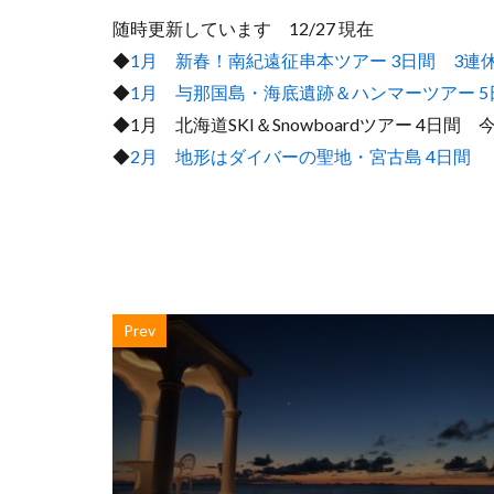
随時更新しています 12/27 現在
◆
1月 新春！南紀遠征串本ツアー 3日間 3連
◆
1月 与那国島・海底遺跡＆ハンマーツアー 5
◆1月 北海道SKI＆Snowboardツアー 4日間 
◆
2月 地形はダイバーの聖地・宮古島 4日間
・
Prev