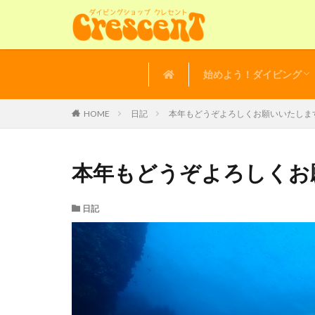
始めよう！ダイビング
講習の流れ
よくある質問
体験ダイビング
HOME
日記
本年もどうぞよろしくお願いいたしま
本年もどうぞよろしくお
日記