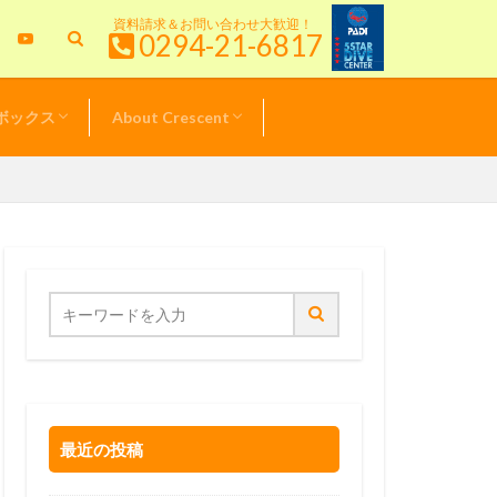
資料請求＆お問い合わせ大歓迎！
0294-21-6817
ボックス
About Crescent
特典情報
＆キャンペーン
& TOPICS
新！クレセント日記
ル器材価格表
スタッフ紹介
サービスポリシー
最近の投稿