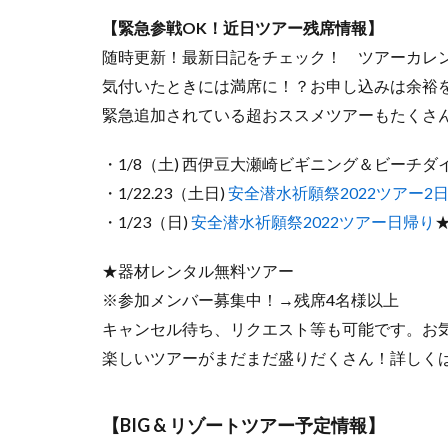
【緊急参戦OK！近日ツアー残席情報】
随時更新！最新日記をチェック！ ツアーカレ
気付いたときには満席に！？お申し込みは余裕
緊急追加されている超おススメツアーもたくさ
・1/8（土) 西伊豆大瀬崎ビギニング＆ビーチ
・1/22.23（土日)
安全潜水祈願祭2022ツアー2
・1/23（日)
安全潜水祈願祭2022ツアー日帰り
★器材レンタル無料ツアー
※参加メンバー募集中！→残席4名様以上
キャンセル待ち、リクエスト等も可能です。お
楽しいツアーがまだまだ盛りだくさん！詳しく
【BIG & リゾートツアー予定情報】