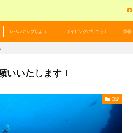
レベルアップしよう！
ダイビングに行こう！
情報
アドバンスドOWダイバーコース
EFR（救急救命法）
レスキューダイバー
スペシャルティーダイバー
マスタースクーバダイバー
プロダイバー
初心者応援！リフレッシュツアー
初心者限定！ビギニングツアー
ダイビングツアーカレンダー
セルフ・バディ・ダイビング
ダイビング・ログ
お得な
セール
NEWS 
毎日更
レンタ
す！
願いいたします！
日記