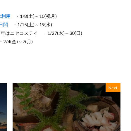
休利用
・1/8(土)～10(祝月)
日間
・1/15(土)～19(水)
今年はニセコステイ ・1/27(木)～30(日)
2/4(金)～7(月)
Next