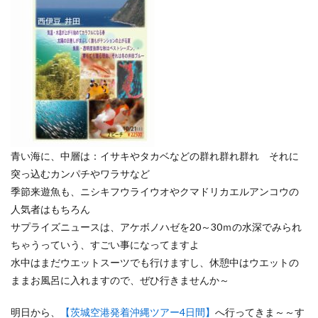
青い海に、中層は：イサキやタカベなどの群れ群れ群れ それに
突っ込むカンパチやワラサなど
季節来遊魚も、ニシキフウライウオやクマドリカエルアンコウの
人気者はもちろん
サプライズニュースは、アケボノハゼを20～30ｍの水深でみられ
ちゃうっていう、すごい事になってますよ
水中はまだウエットスーツでも行けますし、休憩中はウエットの
ままお風呂に入れますので、ぜひ行きませんか～
明日から、
【茨城空港発着沖縄ツアー4日間】
へ行ってきま～～す