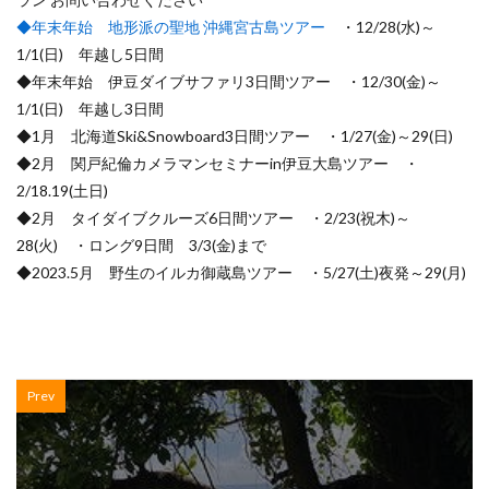
◆年末年始 地形派の聖地 沖縄宮古島ツアー
・12/28(水)～
1/1(日) 年越し5日間
◆年末年始 伊豆ダイブサファリ3日間ツアー ・12/30(金)～
1/1(日) 年越し3日間
◆1月 北海道Ski&Snowboard3日間ツアー ・1/27(金)～29(日)
◆2月 関戸紀倫カメラマンセミナーin伊豆大島ツアー ・
2/18.19(土日)
◆2月 タイダイブクルーズ6日間ツアー ・2/23(祝木)～
28(火) ・ロング9日間 3/3(金)まで
◆2023.5月 野生のイルカ御蔵島ツアー ・5/27(土)夜発～29(月)
Prev