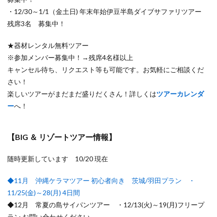
・12/30～1/1（金土日) 年末年始伊豆半島ダイブサファリツアー
残席3名 募集中！
★器材レンタル無料ツアー
※参加メンバー募集中！→残席4名様以上
キャンセル待ち、リクエスト等も可能です。お気軽にご相談くだ
さい！
楽しいツアーがまだまだ盛りだくさん！詳しくは
ツアーカレンダ
ー
へ！
【BIG ＆ リゾートツアー情報】
随時更新しています 10/20 現在
◆11月 沖縄ケラマツアー 初心者向き 茨城/羽田プラン ・
11/25(金)～28(月) 4日間
◆12月 常夏の島サイパンツアー ・12/13(火)～19(月)フリープ
ラン お問い合わせください