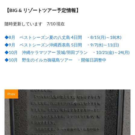
【BIG & リゾートツアー予定情報】
随時更新しています 7/10 現在
◆8月 ベストシーズン夏の八丈島 4日間 ・8/15(月)～18(木)
◆9月 ベストシーズン沖縄西表島 5日間 ・9/7(水)～11(日)
◆10月 沖縄ケラマツアー 茨城/羽田プラン ・10/21(金)～24(月)
◆10月 野生のイルカ御蔵島ツアー ・開催日調整中
Prev