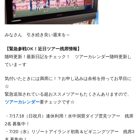
みなさん 引き続き良い週末を～
【緊急参戦OK！近日ツアー残席情報】
随時更新！最新日記をチェック！ ツアーカレンダー随時更新し
ていま～す
気付いたときには満席に！？お申し込みは余裕を持ってお早目に
☆
緊急追加されている超おススメツアーもたくさんありますので、
ツアーカレンダー
要チェックです☆
・7/17.18（日祝月）連休利用！水中洞窟ダイブ雲見ツアー 残席
2名 募集中！
・7/20（水）リゾートアイランド初島＆ビギニングツアー 残席3
名 募集中！