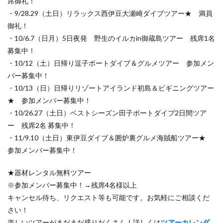
席御礼！
・9/28.29（土日）リラックス西伊豆大瀬崎ダイブツアー★ 満員
御礼！
・10/6.7（日月）5日夜発 野生のイルカin御蔵島ツアー 残席1名
募集中！
・10/12（土）日帰り逗子ボートダイブ＆グルメツアー 参加メン
バー募集中！
・10/13（日）日帰りリゾートアイランド初島＆ビギニングツアー
★ 参加メンバー募集中！
・10/26.27（土日）ベストシーズン田子ボートダイブ2日間ツア
ー 残席2名 募集中！
・11/9.10（土日）東伊豆ダイブ＆囲炉裏グルメ海賊船ツアー★
参加メンバー募集中！
★器材レンタル無料ツアー
※参加メンバー募集中！→残席4名様以上
キャンセル待ち、リクエスト等も可能です。お気軽にご相談くだ
さい！
楽しいツアーがまだまだ盛りだくさん！詳しくは
ツアーカレンダ