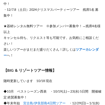
中！
・12/7.8（土日）2024クリスマスパーティーツアー 残席5名 募
集中！
★器材レンタル無料ツアー ※参加メンバー募集中！→残席4名様
以上
キャンセル待ち、リクエスト等も可能です。お気軽にご相談くだ
さい！
楽しいツアーがまだまだ盛りだくさん！詳しくは
ツアーカレンダ
ー
へ！
【BIG ＆ リゾートツアー情報】
随時更新しています 10/18 現在
◆10月 ベストシーズン西表 ・10/19(土)～23(水) 5日間 開催確
定 絶賛募集中！
◆年末年始
宮古島/伊良部島4日間ツアー
・12/29(日)～1/1(水)