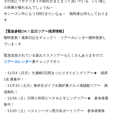
その先に⇒サクラダイの群れがまとまって泳いでいる いい感じ
の画像が撮れるんでしょうね～
今シーズン中にもう1回行きたいなぁ～ 挑戦者お待ちしておりま
す
【緊急参戦OK！近日ツアー残席情報】
随時更新！最新日記をチェック！ ツアーカレンダー随時更新し
ていま～す
緊急追加されている超おススメツアーもたくさんありますので、
ツアーカレンダー
要チェックです☆
・11/3.4（日月）大瀬崎2日間まったりダイビングツアー★ 残席
1名 募集中！
・11/9.10（土日）東伊豆ダイブ＆囲炉裏グルメ海賊船ツアー 満
員御礼！
・11/16（土）日帰り井田ビーチ＆ビギニングツアー★ 参加者募
集中！
・11/23（土）ベストシーズン西川名ボートツアー 参加者募集