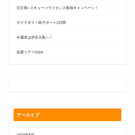
日立発♪ スキューバライセンス取得キャンペーン！
サクラダイ！田子ボート2日間
今週末は伊豆大島へ！
佐渡ツアー2026
お問い合わせはお気軽に
0120-263-205
アーカイブ
2026年8月