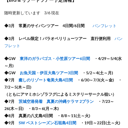
随時更新しています 3/6 現在
◆3月 常夏のサイパンツアー 4日間/6日間
パンフレット
◆3月 レベル限定！パラオペリリューツアー 直行便利用
パン
フレット
◆GW
東洋のガラパゴス・小笠原ツアー6日間
・4/29～5/4(水
～月)
◆GW
お魚天国・伊豆大島ツアー3日間
・5/2～4(土～月)
◆7月
癒しのリゾート奄美大島4日間
・6/30～7/3(火～金) ・
7/2～5(木～日)
（ともにアマミホシゾラフグによるミステリーサークル狙い）
◆7月
茨城空港発着 真夏の沖縄ケラマ 2プラン
・7/23～
26(木～日) ・8/3～6(月～木)
◆8月 真夏の八丈島4日間 ・8/8～11(土～火)
◆9月
SW ベストシーズン石垣島4日間
・19日～22日(土～火)