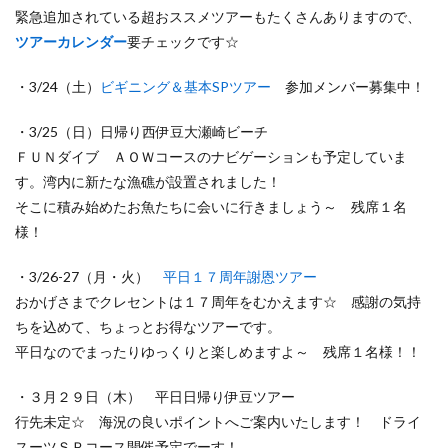
緊急追加されている超おススメツアーもたくさんありますので、
ツアーカレンダー
要チェックです☆
・3/24（土）
ビギニング＆基本SPツアー
参加メンバー募集中！
・3/25（日）日帰り西伊豆大瀬崎ビーチ
ＦＵＮダイブ ＡＯＷコースのナビゲーションも予定していま
す。湾内に新たな漁礁が設置されました！
そこに積み始めたお魚たちに会いに行きましょう～ 残席１名
様！
・3/26-27（月・火）
平日１７周年謝恩ツアー
おかげさまでクレセントは１７周年をむかえます☆ 感謝の気持
ちを込めて、ちょっとお得なツアーです。
平日なのでまったりゆっくりと楽しめますよ～ 残席１名様！！
・３月２９日（木） 平日日帰り伊豆ツアー
行先未定☆ 海況の良いポイントへご案内いたします！ ドライ
スーツＳＰコース開催予定でーす！