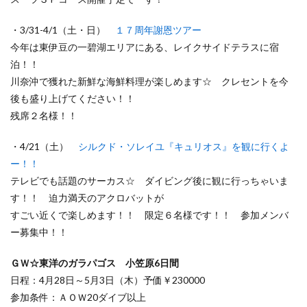
・3/31-4/1（土・日）
１７周年謝恩ツアー
今年は東伊豆の一碧湖エリアにある、レイクサイドテラスに宿
泊！！
川奈沖で獲れた新鮮な海鮮料理が楽しめます☆ クレセントを今
後も盛り上げてください！！
残席２名様！！
・4/21（土）
シルクド・ソレイユ『キュリオス』を観に行くよ
ー！！
テレビでも話題のサーカス☆ ダイビング後に観に行っちゃいま
す！！ 迫力満天のアクロバットが
すごい近くで楽しめます！！ 限定６名様です！！ 参加メンバ
ー募集中！！
ＧＷ☆東洋のガラパゴス 小笠原6日間
日程：4月28日～5月3日（木）予価￥230000
参加条件：ＡＯＷ20ダイブ以上