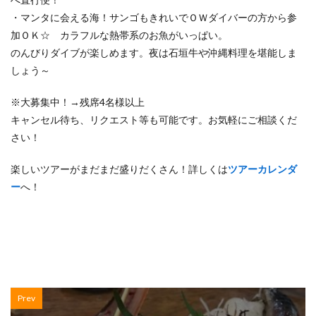
・マンタに会える海！サンゴもきれいでＯＷダイバーの方から参
加ＯＫ☆ カラフルな熱帯系のお魚がいっぱい。
のんびりダイブが楽しめます。夜は石垣牛や沖縄料理を堪能しま
しょう～
※大募集中！→残席4名様以上
キャンセル待ち、リクエスト等も可能です。お気軽にご相談くだ
さい！
楽しいツアーがまだまだ盛りだくさん！詳しくは
ツアーカレンダ
ー
へ！
Prev