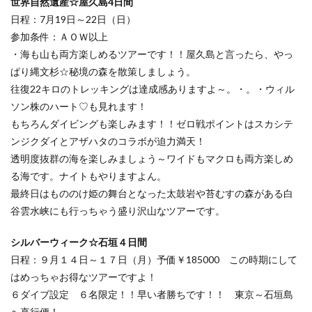
世界自然遺産☆屋久島4日間
日程：7月19日～22日（日）
参加条件：ＡＯＷ以上
・海も山も両方楽しめるツアーです！！屋久島と言ったら、やっ
ぱり縄文杉☆秘境の森を散策しましょう。
往復22キロのトレッキングは達成感ありますよ～。・。・ウィル
ソン株のハート♡も見れます！
もちろんダイビングも楽しみます！！ゼロ戦ポイントはスカシテ
ンジクダイとアザハタのコラボが迫力満天！
透明度抜群の海を楽しみましょう～ワイドもマクロも両方楽しめ
る海です。ナイトもやりますよん。
最終日はもののけ姫の舞台となった太鼓岩や苔むすの森がある白
谷雲水峡にも行っちゃう盛り沢山なツアーです。
シルバーウィーク☆石垣４日間
日程：９月１４日～１７日（月）予価￥185000 この時期にして
はめっちゃお得なツアーですよ！
６ダイブ設定 ６名限定！！早い者勝ちです！！ 東京～石垣島
へ直行便！