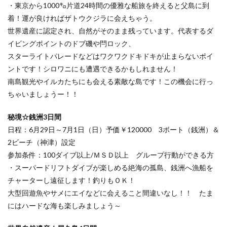
・東京から1000㌔片道24時間の優雅な船旅を終えると父島に到
着！運が良ければザトウクジラに会えちゃう。
世界遺産に認定され、自然がそのまま残っています。代表するダ
イビングポイントのドブ磯や閂ロック、
スターライトパレードなどはワクワクドキドキが止まらないポイ
ントです！シロワニにも遭遇できるかもしれません！
南島観光やイルカたちにも会える素敵な島です！この機会に行っ
ちゃいましょうー！！
秘境☆銭洲3日間
日程：6月29日～7月1日（日）予価￥120000 3ボート（銭洲）＆
2ビーチ（神津）設定
参加条件：100ダイブ以上/ＭＳＤ以上 グループ行動ができる方
・スーパードリフトダイブが楽しめる絶海の孤島、銭洲へ漁船を
チャーターし遠征します！釣りもＯＫ！
大型回遊魚やサメにエイなどに会えること間違いなし！！ たま
にはハードな海も楽しみましょう～