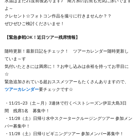
水温はまだ21度前後あります♪ 南方系のお魚も元気に泳いでます
よ～
クレセント☆フォトコン作品を撮りに行きませんか？？
ぜひぜひご検討くださいませ！
【緊急参戦OK！近日ツアー残席情報】
随時更新！最新日記をチェック！ ツアーカレンダー随時更新し
ていま～す
気付いたときには満席に！？お申し込みは余裕を持ってお早目に
☆
緊急追加されている超おススメツアーもたくさんありますので、
ツアーカレンダー
要チェックです☆
・11/21~23（土～月）3連休で行くベストシーズン伊豆大島3日
間 残席1名 募集中！
・11/28（土）日帰り水中スクータークルージングツアー 参加メン
バー募集中！
・11/28（土）日帰りビギニングツアー 参加メンバー募集中！