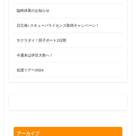
臨時休業のお知らせ
日立発♪ スキューバライセンス取得キャンペーン！
サクラダイ！田子ボート2日間
今週末は伊豆大島へ！
佐渡ツアー2026
お問い合わせはお気軽に
0120-263-205
アーカイブ