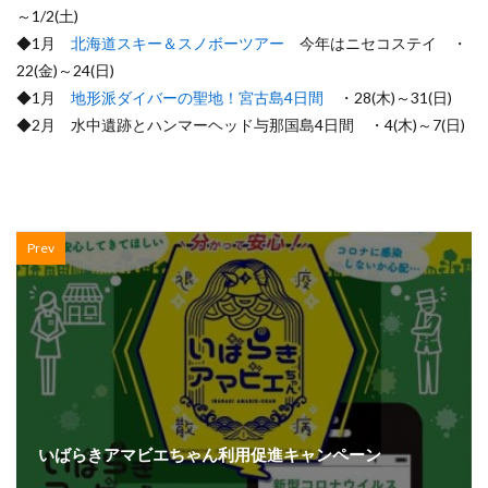
～1/2(土)
◆1月
北海道スキー＆スノボーツアー
今年はニセコステイ ・
22(金)～24(日)
◆1月
地形派ダイバーの聖地！宮古島4日間
・28(木)～31(日)
◆2月 水中遺跡とハンマーヘッド与那国島4日間 ・4(木)～7(日)
Prev
いばらきアマビエちゃん利用促進キャンペーン