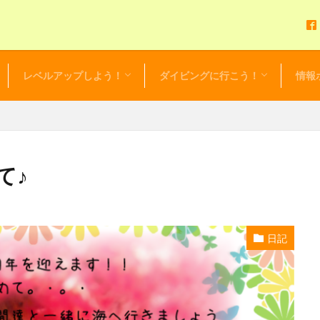
レベルアップしよう！
ダイビングに行こう！
情報
アドバンスドOWダイバーコース
EFR（救急救命法）
レスキューダイバー
スペシャルティーダイバー
マスタースクーバダイバー
プロダイバー
初心者応援！リフレッシュツアー
初心者限定！ビギニングツアー
ダイビングツアーカレンダー
セルフ・バディ・ダイビング
ダイビング・ログ
お得な
セール
NEWS 
毎日更
レンタ
て♪
日記