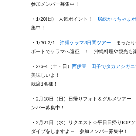
参加メンバー募集中！
・1/28(日) 人気ポイント！
房総かっちゃま
集中！
・1/30-2/1
沖縄ケラマ3日間ツアー
まったり平
ボートでケラマへ遠征！！ 沖縄料理や観光も
・2/3-4（土・日）
西伊豆 田子でタカアシガニ
美味しいよ！
残席1名様！
・2月18日（日）日帰りフォト＆グルメツアー
ンバー募集中！
・2月21日（水）リクエスト☆平日日帰りIO
ダイブをしますよ～ 参加メンバー募集中！