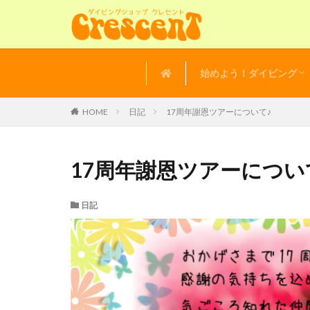
始めよう！ダイビング
講習の流れ
よくある質問
体験ダイビング
HOME
日記
17周年謝恩ツアーについて♪
17周年謝恩ツアーについ
日記