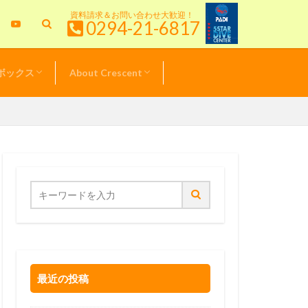
資料請求＆お問い合わせ大歓迎！
0294-21-6817
ボックス
About Crescent
特典情報
＆キャンペーン
& TOPICS
新！クレセント日記
ル器材価格表
スタッフ紹介
サービスポリシー
最近の投稿