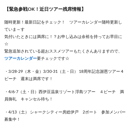
【緊急参戦OK！近日ツアー残席情報】
随時更新！最新日記をチェック！ ツアーカレンダー随時更新し
ていま～す
気付いたときには満席に！？お申し込みは余裕を持ってお早目に
☆
緊急追加されている超おススメツアーもたくさんありますので、
ツアーカレンダー
要チェックです☆
・3/28-29（木・金）3/30-31（土・日） 18周年記念謝恩ツアー 4
ビーチ 週末は満席です！
・4/6-7（土・日）西伊豆温泉リゾート浮島ツアー ４ビーチ 満
員御礼 キャンセル待ち！
・4/13（土） シャークシティー房総伊戸 2ボート 参加メンバー
募集中！