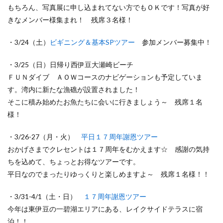
もちろん、写真展に申し込まれてない方でもＯＫです！写真が好
きなメンバー様集まれ！ 残席３名様！
・3/24（土）
ビギニング＆基本SPツアー
参加メンバー募集中！
・3/25（日）日帰り西伊豆大瀬崎ビーチ
ＦＵＮダイブ ＡＯＷコースのナビゲーションも予定していま
す。湾内に新たな漁礁が設置されました！
そこに積み始めたお魚たちに会いに行きましょう～ 残席１名
様！
・3/26-27（月・火）
平日１７周年謝恩ツアー
おかげさまでクレセントは１７周年をむかえます☆ 感謝の気持
ちを込めて、ちょっとお得なツアーです。
平日なのでまったりゆっくりと楽しめますよ～ 残席１名様！！
・3/31-4/1（土・日）
１７周年謝恩ツアー
今年は東伊豆の一碧湖エリアにある、レイクサイドテラスに宿
泊！！