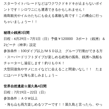
スターライトパレードなどはワクワクドキドキが止まらないポイ
ントです！シロワニにも遭遇できるかもしれません！
南島観光やイルカたちにも会える素敵な島です！この機会に行っ
ちゃいましょうー！！
秘境☆銭洲3日間
日程：6月29日～7月1日（日）予価￥120000 3ボート（銭洲）＆
2ビーチ（神津）設定
参加条件：100ダイブ以上/ＭＳＤ以上 グループ行動ができる方
・スーパードリフトダイブが楽しめる絶海の孤島、銭洲へ漁船を
チャーターし遠征します！釣りもＯＫ！
大型回遊魚やサメにエイなどに会えること間違いなし！！ たま
にはハードな海も楽しみましょう～
世界自然遺産☆屋久島4日間
日程：7月19日～22日（日）
参加条件：ＡＯＷ以上
・海も山も両方楽しめるツアーです！！屋久島と言ったら、やっ