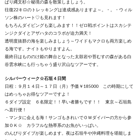
ぱり縄文杉☆秘境の森を散策しましょう。
往復22キロのトレッキングは達成感ありますよ～。・。・ウィル
ソン株のハート♡も見れます！
もちろんダイビングも楽しみます！！ゼロ戦ポイントはスカシテ
ンジクダイとアザハタのコラボが迫力満天！
透明度抜群の海を楽しみましょう～ワイドもマクロも両方楽しめ
る海です。ナイトもやりますよん。
最終日はもののけ姫の舞台となった太鼓岩や苔むすの森がある白
谷雲水峡にも行っちゃう盛り沢山なツアーです。
シルバーウィーク☆石垣４日間
日程：９月１４日～１７日（月）予価￥185000 この時期にして
はめっちゃお得なツアーですよ！
６ダイブ設定 ６名限定！！早い者勝ちです！！ 東京～石垣島
へ直行便！
・マンタに会える海！サンゴもきれいでＯＷダイバーの方から参
加ＯＫ☆ カラフルな熱帯系のお魚がいっぱい。
のんびりダイブが楽しめます。夜は石垣牛や沖縄料理を堪能しま