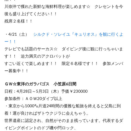
川奈沖で獲れた新鮮な海鮮料理が楽しめます☆ クレセントを今
後も盛り上げてください！！
残席２名様！！
・4/21（土）
シルクド・ソレイユ『キュリオス』を観に行くよ
ー！！
テレビでも話題のサーカス☆ ダイビング後に観に行っちゃいま
す！！ 迫力満天のアクロバットが
すごい近くで楽しめます！！ 限定６名様です！！ 参加メンバ
ー募集中！！
ＧＷ☆東洋のガラパゴス 小笠原6日間
日程：4月28日～5月3日（木）予価￥230000
参加条件：ＡＯＷ20ダイブ以上
・東京から1000㌔片道24時間の優雅な船旅を終えると父島に到
着！運が良ければザトウクジラに会えちゃう。
世界遺産に認定され、自然がそのまま残っています。代表するダ
イビングポイントのドブ磯や閂ロック、