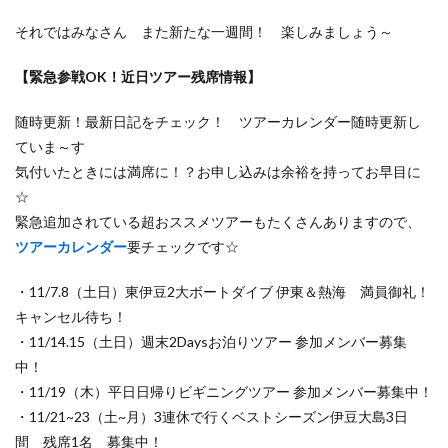
それではみなさん また新たな一週間！ 楽しみましょう～
【緊急参戦OK！近日ツアー残席情報】
随時更新！最新日記をチェック！ ツアーカレンダー随時更新し
ていま～す
気付いたときには満席に！？お申し込みは余裕を持ってお早目に
☆
緊急追加されている超おススメツアーもたくさんありますので、
ツアーカレンダー
要チェックです☆
・11/7.8（土日）東伊豆2大ボートダイブ 伊東＆熱海 満員御礼！
キャンセル待ち！
・11/14.15（土日）週末2Daysお泊りツアー 参加メンバー募集
中！
・11/19（木）平日日帰りビギニングツアー 参加メンバー募集中！
・11/21~23（土~月）3連休で行くベストシーズン伊豆大島3日
間 残席1名 募集中！