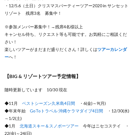
・12/5.6（土日）クリスマスパーティーツアー2020 in サンセット
リゾート 残席3名 募集中！
※参加メンバー募集中！→残席4名様以上
キャンセル待ち、リクエスト等も可能です。お気軽にご相談くだ
さい！
楽しいツアーがまだまだ盛りだくさん！詳しくは
ツアーカレンダ
ー
へ！
【BIG & リゾートツアー予定情報】
随時更新しています 10/30 現在
◆11月
ベストシーズン久米島4日間
・6(金)～9(月)
◆年末年始
GoToトラベル 沖縄ケラマダイブ4日間
・12/30(水)
～1/2(土)
◆1月
北海道スキー＆スノボーツアー
今年はニセコステイ ・
22(金)～24(日)