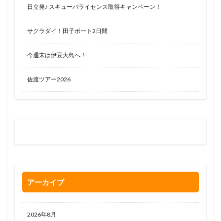
日立発♪ スキューバライセンス取得キャンペーン！
サクラダイ！田子ボート2日間
今週末は伊豆大島へ！
佐渡ツアー2026
お問い合わせはお気軽に
0120-263-205
アーカイブ
2026年8月