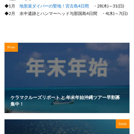
◆1月
地形派ダイバーの聖地！宮古島4日間
・28(木)～31(日)
◆2月 水中遺跡とハンマーヘッド与那国島4日間 ・4(木)～7(日)
Prev
ケラマクルーズリポート と 年末年始沖縄ツアー早割募
集中！
Next