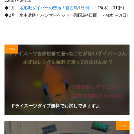
22(金)～24(日)
◆1月
地形派ダイバーの聖地！宮古島4日間
・28(木)～31(日)
◆2月 水中遺跡とハンマーヘッド与那国島4日間 ・4(木)～7(日)
Prev
ドライスーツダイブ無料でお試しできますよ
Next