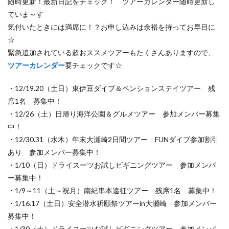
随時更新！最新日記をチェック！ ツアーカレンダー随時更新し
ていま～す
気付いたときには満席に！？お申し込みは余裕を持ってお早目に
☆
緊急追加されている超おススメツアーもたくさんありますので、
ツアーカレンダー
要チェックです☆
・12/19.20（土日）東伊豆ダイブ＆ペンションステイツアー 残
席1名 募集中！
・12/26（土）日帰り海洋公園＆グルメツアー 参加メンバー募集
中！
・12/30.31（水木）年末大瀬崎2日間ツアー FUNダイブ参加割引
あり 参加メンバー募集中！
・1/10（日）ドライスーツお試しビギニングツアー 参加メンバ
ー募集中！
・1/9～11（土～祝月）南紀串本遠征ツアー 残席1名 募集中！
・1/16.17（土日）安全潜水祈願祭ツアーin大瀬崎 参加メンバー
募集中！
・1/30（土）ドライスーツお試しビギニングツアー 参加メンバ