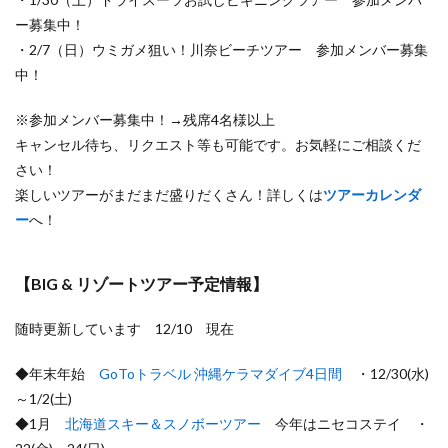
ー募集中！
・2/7（日）ウミガメ狙い！川奈ビーチツアー 参加メンバー募集
中！
※参加メンバー募集中！→残席4名様以上
キャンセル待ち、リクエスト等も可能です。お気軽にご相談くだ
さい！
楽しいツアーがまだまだ盛りだくさん！詳しくは
ツアーカレンダ
ー
へ！
【BIG & リゾートツアー予定情報】
随時更新しています 12/10 現在
◆年末年始
GoToトラベル 沖縄ケラマダイブ4日間
・12/30(水)
～1/2(土)
◆1月
北海道スキー＆スノボーツアー
今年はニセコステイ ・