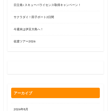
日立発♪ スキューバライセンス取得キャンペーン！
サクラダイ！田子ボート2日間
今週末は伊豆大島へ！
佐渡ツアー2026
お問い合わせはお気軽に
0120-263-205
アーカイブ
2026年8月