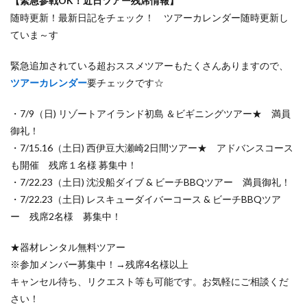
【緊急参戦OK！近日ツアー残席情報】
随時更新！最新日記をチェック！ ツアーカレンダー随時更新し
ていま～す
緊急追加されている超おススメツアーもたくさんありますので、
ツアーカレンダー
要チェックです☆
・7/9（日) リゾートアイランド初島 ＆ビギニングツアー★ 満員
御礼！
・7/15.16（土日) 西伊豆大瀬崎2日間ツアー★ アドバンスコース
も開催 残席１名様 募集中！
・7/22.23（土日) 沈没船ダイブ & ビーチBBQツアー 満員御礼！
・7/22.23（土日) レスキューダイバーコース & ビーチBBQツア
ー 残席2名様 募集中！
★器材レンタル無料ツアー
※参加メンバー募集中！→残席4名様以上
キャンセル待ち、リクエスト等も可能です。お気軽にご相談くだ
さい！