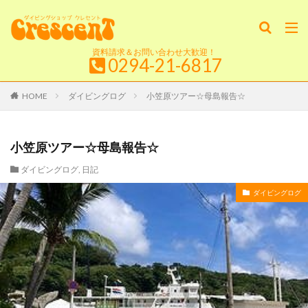
資料請求＆お問い合わせ大歓迎！
0294-21-6817
HOME
ダイビングログ
小笠原ツアー☆母島報告☆
小笠原ツアー☆母島報告☆
ダイビングログ
,
日記
ダイビングログ