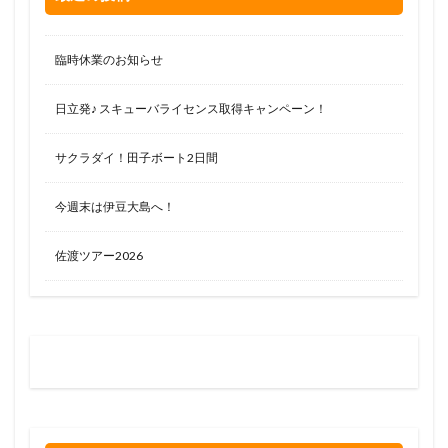
臨時休業のお知らせ
日立発♪ スキューバライセンス取得キャンペーン！
サクラダイ！田子ボート2日間
今週末は伊豆大島へ！
佐渡ツアー2026
お問い合わせはお気軽に
0120-263-205