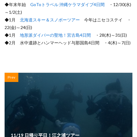
◆年末年始
GoToトラベル 沖縄ケラマダイブ4日間
・12/30(水)
～1/2(土)
◆1月
北海道スキー＆スノボーツアー
今年はニセコステイ ・
22(金)～24(日)
◆1月
地形派ダイバーの聖地！宮古島4日間
・28(木)～31(日)
◆2月 水中遺跡とハンマーヘッド与那国島4日間 ・4(木)～7(日)
Prev
11/19 日帰り平日！江之浦ツアー