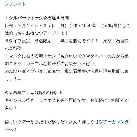
ンフレット
・シルバーウィーク☆石垣４日間
日程：９月１４日～１７日（月）予価￥185000 この時期にして
はめっちゃお得なツアーですよ！
６ダイブ設定 ６名限定！！早い者勝ちです！！ 東京～石垣島
へ直行便！
・マンタに会える海！サンゴもきれいでＯＷダイバーの方から参
加ＯＫ☆ カラフルな熱帯系のお魚がいっぱい。
のんびりダイブが楽しめます。夜は石垣牛や沖縄料理を堪能しま
しょう～
※大募集中！→残席4名様以上
キャンセル待ち、リクエスト等も可能です。お気軽にご相談くだ
さい！
楽しいツアーがまだまだ盛りだくさん！詳しくは
ツアーカレンダ
ー
へ！