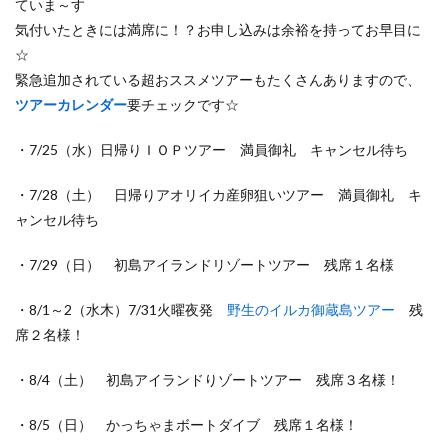
ていま～す
気付いたときには満席に！？お申し込みは余裕を持ってお早目に
☆
緊急追加されている超おススメツアーもたくさんありますので、
ツアーカレンダー
要チェックです☆
・7/25（水）日帰りＩＯＰツアー 満員御礼 キャンセル待ち
・7/28（土） 日帰りアオリイカ産卵狙いツアー 満員御礼 キ
ャンセル待ち
・7/29（日） 初島アイランドリゾートツアー 残席１名様
・8/1～2（水木）7/31火曜夜発
野生のイルカ御蔵島ツアー
残
席２名様！
・8/4（土） 初島アイランドりゾートツアー 残席３名様！
・8/5（日） かっちゃまボートダイブ 残席１名様！